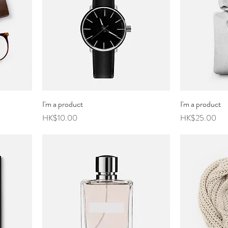
I'm a product
I'm a product
價格
價格
HK$10.00
HK$25.00