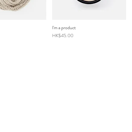
I'm a product
價格
HK$45.00