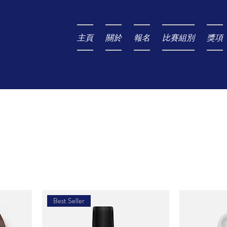
主頁
關於
報名
比賽組別
獎項
Best Seller