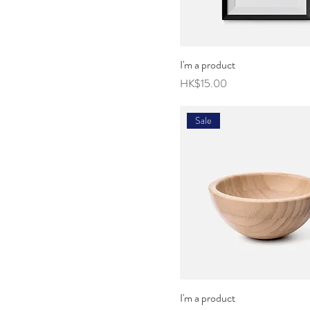
I'm a product
價格
HK$15.00
Sale
I'm a product