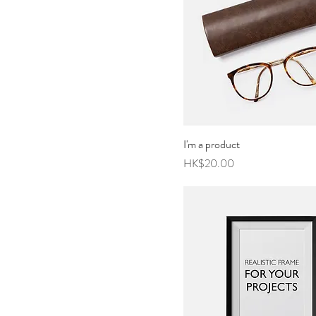
I'm a product
價格
HK$20.00