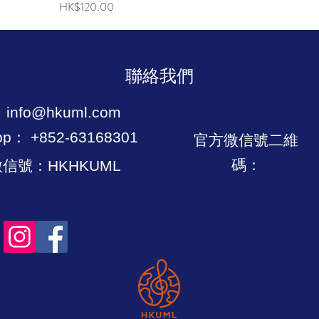
價格
HK$120.00
聯絡我們
：
info@hkuml.com
pp： +852-63168301
官方微信號二維
碼：
信號：HKHKUML