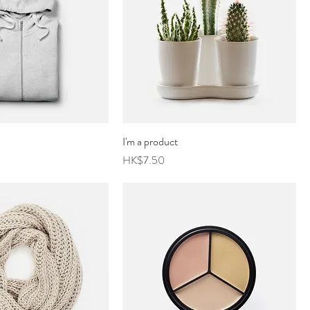
I'm a product
價格
HK$7.50