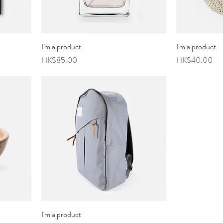
I'm a product
I'm a product
價格
價格
HK$85.00
HK$40.00
I'm a product